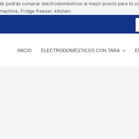
Ir
de podrás comprar electrodomésticos al mejor precio para tú c
al
machine, Fridge freezer, kitchen.
contenido
INICIO
ELECTRODOMÉSTICOS CON TARA
E