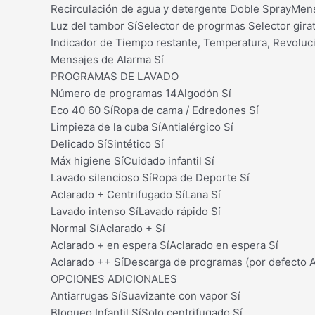
Recirculación de agua y detergente Doble SprayMens
Luz del tambor SíSelector de progrmas Selector gira
Indicador de Tiempo restante, Temperatura, Revoluc
Mensajes de Alarma Sí
PROGRAMAS DE LAVADO
Número de programas 14Algodón Sí
Eco 40 60 SíRopa de cama / Edredones Sí
Limpieza de la cuba SíAntialérgico Sí
Delicado SíSintético Sí
Máx higiene SíCuidado infantil Sí
Lavado silencioso SíRopa de Deporte Sí
Aclarado + Centrifugado SíLana Sí
Lavado intenso SíLavado rápido Sí
Normal SíAclarado + Sí
Aclarado + en espera SíAclarado en espera Sí
Aclarado ++ SíDescarga de programas (por defecto A
OPCIONES ADICIONALES
Antiarrugas SíSuavizante con vapor Sí
Bloqueo Infantil SíSolo centrifugado Sí