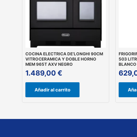
COCINA ELECTRICA DE’LONGHI 90CM
FRIGORI
VITROCERAMICA Y DOBLE HORNO
503 LIT
MEM 965T AXV NEGRO
BLANCO
1.489,00
€
629,
Añadir al carrito
Añad