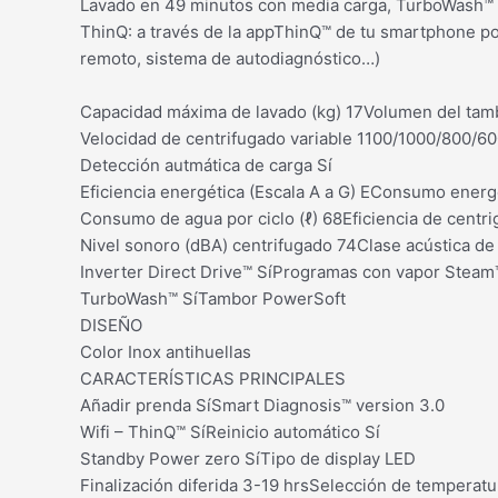
Lavado en 49 minutos con media carga, TurboWash™ co
ThinQ: a través de la appThinQ™ de tu smartphone pod
remoto, sistema de autodiagnóstico…)
Capacidad máxima de lavado (kg) 17Volumen del tamb
Velocidad de centrifugado variable 1100/1000/800/6
Detección autmática de carga Sí
Eficiencia energética (Escala A a G) EConsumo energé
Consumo de agua por ciclo (ℓ) 68Eficiencia de centr
Nivel sonoro (dBA) centrifugado 74Clase acústica de
Inverter Direct Drive™ SíProgramas con vapor Stea
TurboWash™ SíTambor PowerSoft
DISEÑO
Color Inox antihuellas
CARACTERÍSTICAS PRINCIPALES
Añadir prenda SíSmart Diagnosis™ version 3.0
Wifi – ThinQ™ SíReinicio automático Sí
Standby Power zero SíTipo de display LED
Finalización diferida 3-19 hrsSelección de tempera