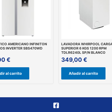
FICO AMERICANO INFINITON
LAVADORA WHIRPOOL CARG
ROS INVERTER SBS470WD
SUPERIOR 6 KGS 1200 RPM
TDLR6240L SP/N BLANCO
00
€
349,00
€
ir al carrito
Añadir al carrito