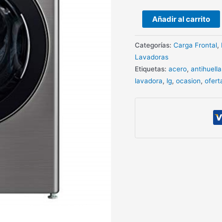
cantidad
Añadir al carrito
Categorías:
Carga Frontal
,
Lavadoras
Etiquetas:
acero
,
antihuella
lavadora
,
lg
,
ocasion
,
ofert