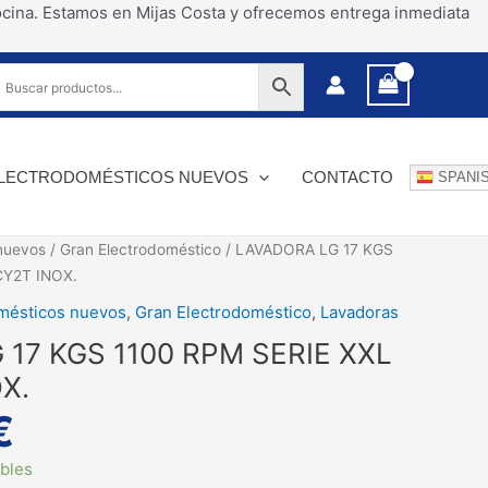
ocina. Estamos en Mijas Costa y ofrecemos entrega inmediata
LECTRODOMÉSTICOS NUEVOS
CONTACTO
SPANI
nuevos
/
Gran Electrodoméstico
/ LAVADORA LG 17 KGS
CY2T INOX.
mésticos nuevos
,
Gran Electrodoméstico
,
Lavadoras
17 KGS 1100 RPM SERIE XXL
X.
€
ibles