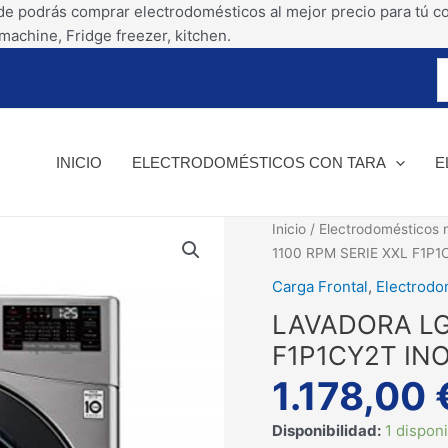
Ir
de podrás comprar electrodomésticos al mejor precio para tú c
al
machine, Fridge freezer, kitchen.
contenido
INICIO
ELECTRODOMÉSTICOS CON TARA
E
LAVADORA
Inicio
/
Electrodomésticos 
LG
1100 RPM SERIE XXL F1P1
17
Carga Frontal
,
Electrodo
KGS
LAVADORA LG 
1100
RPM
F1P1CY2T INO
SERIE
1.178,00
XXL
F1P1CY2T
Disponibilidad:
1 dispon
INOX.