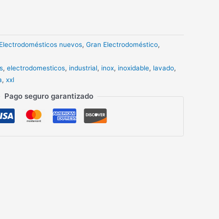
Electrodomésticos nuevos
,
Gran Electrodoméstico
,
s
,
electrodomesticos
,
industrial
,
inox
,
inoxidable
,
lavado
,
a
,
xxl
Pago seguro garantizado