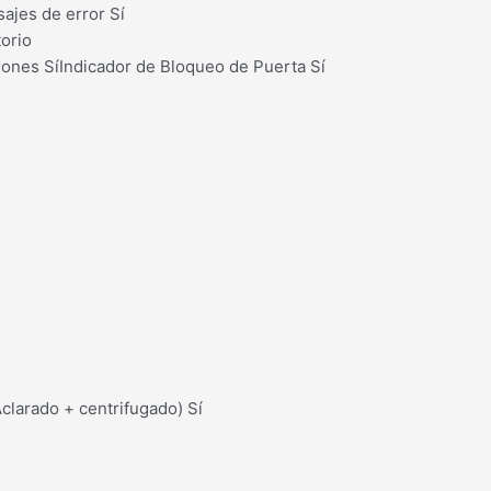
ajes de error Sí
torio
iones SíIndicador de Bloqueo de Puerta Sí
clarado + centrifugado) Sí