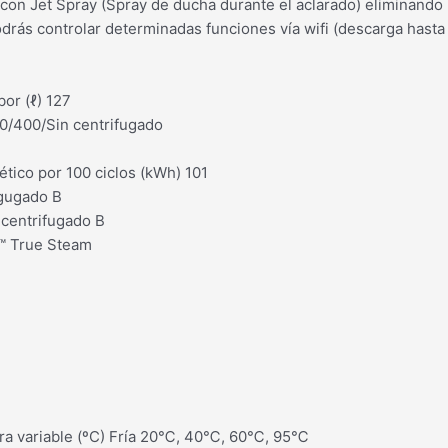
n Jet Spray (Spray de ducha durante el aclarado) eliminando u
rás controlar determinadas funciones vía wifi (descarga hasta 
or (ℓ) 127
00/400/Sin centrifugado
tico por 100 ciclos (kWh) 101
igugado B
 centrifugado B
m™ True Steam
tura variable (ºC) Fría 20℃, 40℃, 60℃, 95℃