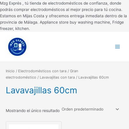
Ir
Mzg Exprés , tú tienda de electrodomésticos de confianza, donde
al
podrás comprar electrodomésticos al mejor precio para tú cocina.
contenido
Estamos en Mijas Costa y ofrecemos entrega inmediata dentro de la
provincia de Málaga. Appliance store buy washing machine, Fridge
freezer, kitchen.
Main
Menu
Inicio
/
Electrodomésticos con tara
/
Gran
electrodoméstico
/
Lavavajillas con tara
/ Lavavajillas 60cm
Lavavajillas 60cm
Mostrando el único resultado
El
El
precio
precio