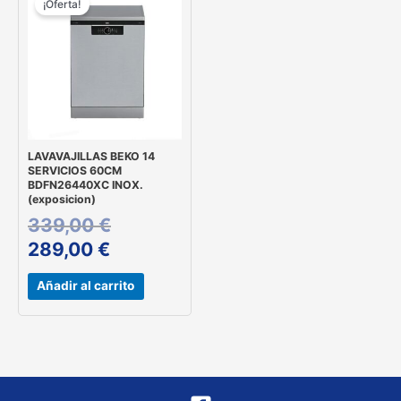
¡Oferta!
actual
original
es:
era:
289,00 €.
339,00 €.
LAVAVAJILLAS BEKO 14
SERVICIOS 60CM
BDFN26440XC INOX.
(exposicion)
339,00
€
289,00
€
Añadir al carrito