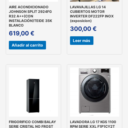
AIRE ACONDICIONADO
LAVAVAJILLAS LG 14
JOHNSON SPLIT 2924FG
CUBIERTOS MOTOR
R32 A++(CON
INVERTER DF222FP INOX
INSTALACIÓN)TEIDE 35K
(exposicion)
BLANCO
300,00
€
619,00
€
Leer más
Añadir al carrito
FRIGORIFICO COMBI BALAY
LAVADORA LG 17 KGS 1100
SERIE CRISTAL NO FROST
RPM SERIE XXL F1P1CY2T