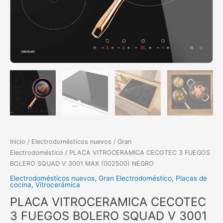
NEGRO
cantidad
Inicio
/
Electrodomésticos nuevos
/
Gran
Electrodoméstico
/ PLACA VITROCERAMICA CECOTEC 3 FUEGOS
BOLERO SQUAD V 3001 MAX (002500) NEGRO
Electrodomésticos nuevos
,
Gran Electrodoméstico
,
Placas de
cocina
,
Vitrocerámica
PLACA VITROCERAMICA CECOTEC
3 FUEGOS BOLERO SQUAD V 3001