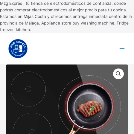
Ir
Mzg Exprés , tú tienda de electrodomésticos de confianza, donde
al
podrás comprar electrodomésticos al mejor precio para tú cocina.
contenido
Estamos en Mijas Costa y ofrecemos entrega inmediata dentro de la
provincia de Málaga. Appliance store buy washing machine, Fridge
freezer, kitchen.
Main
Menu
PLACA
VITROCERAMICA
CECOTEC
3
FUEGOS
BOLERO
SQUAD
V
3001
MAX
(002500)