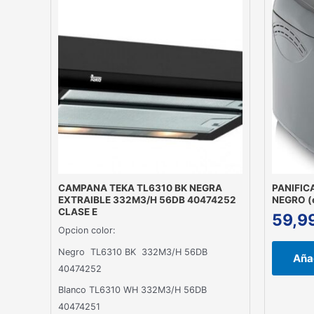
CAMPANA TEKA TL6310 BK NEGRA
PANIFIC
EXTRAIBLE 332M3/H 56DB 40474252
NEGRO (
CLASE E
59,9
Opcion color:
Negro TL6310 BK 332M3/H 56DB
Añad
40474252
Blanco TL6310 WH 332M3/H 56DB
40474251