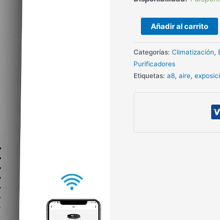
Añadir al carrito
Categorías:
Climatización
,
Purificadores
Etiquetas:
a8
,
aire
,
exposic