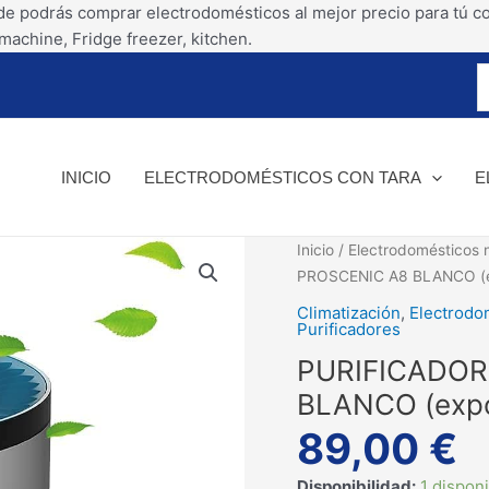
Ir
de podrás comprar electrodomésticos al mejor precio para tú c
al
machine, Fridge freezer, kitchen.
contenido
INICIO
ELECTRODOMÉSTICOS CON TARA
E
PURIFICADOR
Inicio
/
Electrodomésticos 
AIRE
PROSCENIC A8 BLANCO (e
PROSCENIC
Climatización
,
Electrodo
A8
Purificadores
BLANCO
PURIFICADOR
(exposicion)
BLANCO (expo
cantidad
89,00
€
Disponibilidad:
1 dispon