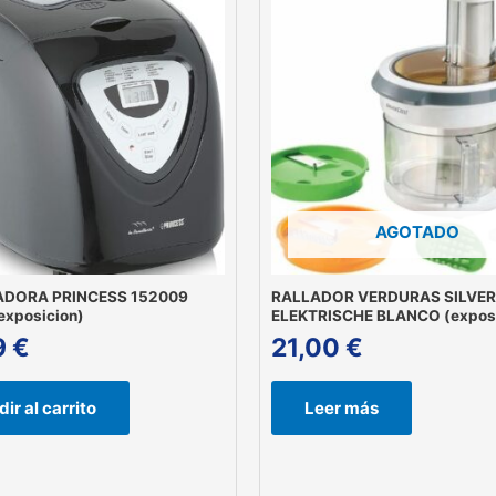
AGOTADO
ADORA PRINCESS 152009
RALLADOR VERDURAS SILVE
exposicion)
ELEKTRISCHE BLANCO (exposi
9
€
21,00
€
ir al carrito
Leer más