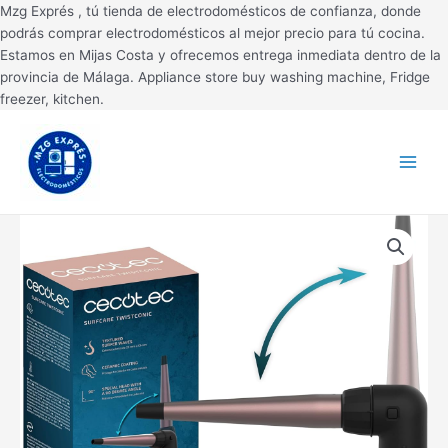
Ir
Mzg Exprés , tú tienda de electrodomésticos de confianza, donde
al
podrás comprar electrodomésticos al mejor precio para tú cocina.
contenido
Estamos en Mijas Costa y ofrecemos entrega inmediata dentro de la
provincia de Málaga. Appliance store buy washing machine, Fridge
freezer, kitchen.
Main
Menu
RIZADOR
DE
PELO
CECOTEC
SURFCARE
TWISTCONIC
(100002)
NEGRO
cantidad