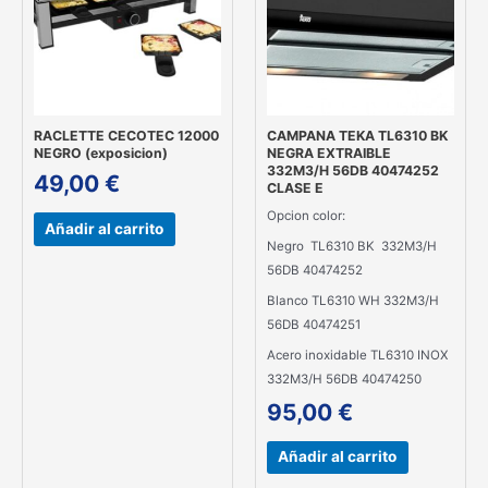
RACLETTE CECOTEC 12000
CAMPANA TEKA TL6310 BK
NEGRO (exposicion)
NEGRA EXTRAIBLE
332M3/H 56DB 40474252
49,00
€
CLASE E
Opcion color:
Añadir al carrito
Negro TL6310 BK 332M3/H
56DB 40474252
Blanco TL6310 WH 332M3/H
56DB 40474251
Acero inoxidable TL6310 INOX
332M3/H 56DB 40474250
95,00
€
Añadir al carrito