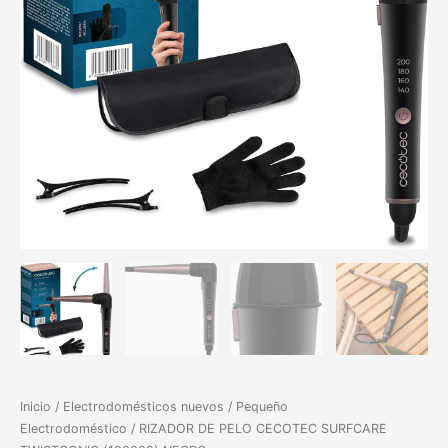
Inicio
/
Electrodomésticos nuevos
/
Pequeño
Electrodoméstico
/ RIZADOR DE PELO CECOTEC SURFCARE