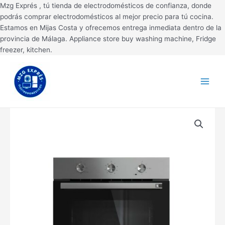
Ir
Mzg Exprés , tú tienda de electrodomésticos de confianza, donde
al
podrás comprar electrodomésticos al mejor precio para tú cocina.
contenido
Estamos en Mijas Costa y ofrecemos entrega inmediata dentro de la
provincia de Málaga. Appliance store buy washing machine, Fridge
freezer, kitchen.
Main
Menu
HORNO
MULTIFUNCION
TEKA
71L.
HSB6150
INOX.
cantidad